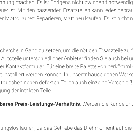
hnung machen. Es ist übrigens nicht zwingend notwendig
teuer ist. Mit den passenden Ersatzteilen kann jedes gebra
 Motto lautet: Reparieren, statt neu kaufen! Es ist nich
herche in Gang zu setzen, um die nötigen Ersatzteile zu 
utoteile unterschiedlicher Anbieter finden Sie auch bei u
er Kontaktformular. Für eine breite Palette von herkömmli
Ort installiert werden können. In unserer hauseigenen Wer
d tauschen neben defekten Teilen auch einzelne Verschleiß
ung der intakten Teile.
bares Preis-Leistungs-Verhältnis
. Werden Sie Kunde und
bungslos laufen, da das Getriebe das Drehmoment auf die 