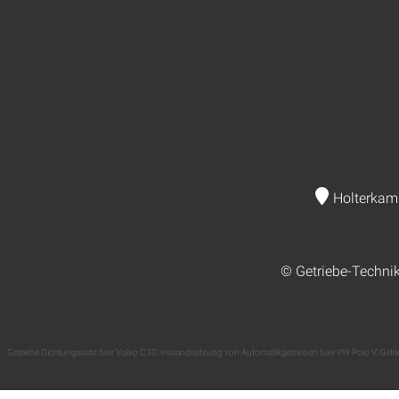
Holterkam
© Getriebe-Techni
Getriebe Dichtungssatz fuer Volvo C30
,
Instandsetzung von Automatikgetrieben fuer VW Polo V
,
Getri