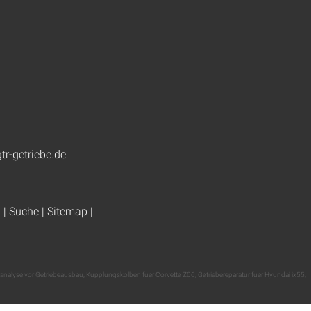
tr-getriebe.de
g
|
Suche
|
Sitemap
|
ranalyse vor Getriebeausbau
,
Kupplungskolben fuer Corvette Z06
,
Getriebereparatur fuer Hyundai ix55
,