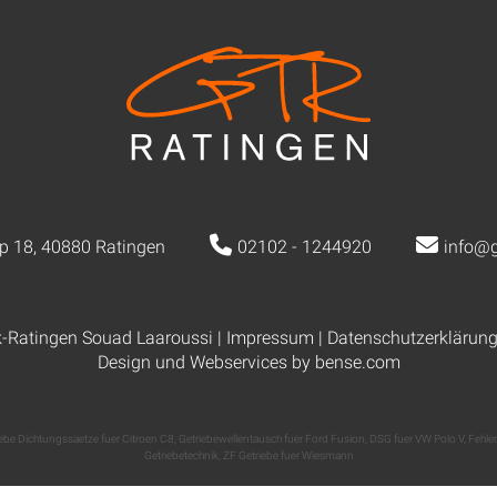
p 18, 40880 Ratingen
02102 - 1244920
info@g
k-Ratingen Souad Laaroussi |
Impressum
|
Datenschutzerklärun
Design und Webservices by
bense.com
ebe Dichtungssaetze fuer Citroen C8
,
Getriebewellentausch fuer Ford Fusion
,
DSG fuer VW Polo V
,
Fehle
Getriebetechnik
,
ZF Getriebe fuer Wiesmann