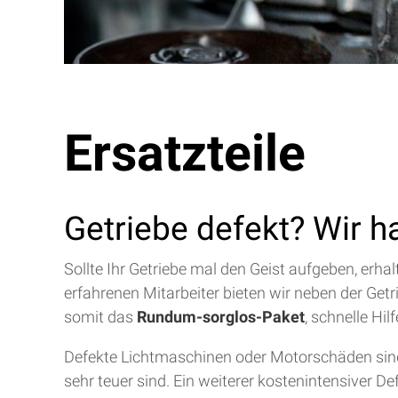
Ersatzteile
Getriebe defekt? Wir h
Sollte Ihr Getriebe mal den Geist aufgeben, erh
erfahrenen Mitarbeiter bieten wir neben der Get
somit das
Rundum-sorglos-Paket
, schnelle Hi
Defekte Lichtmaschinen oder Motorschäden sind 
sehr teuer sind. Ein weiterer kostenintensiver D