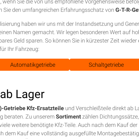
tet, wenn Sie die von uns empfohlene Vorgehensweise befol
n Sie den umfangreichen Erfahrungsschatz von
G-T-R-Ge
isierung haben wir uns mit der Instandsetzung und Gene
einen Namen gemacht. Wir legen besonderen Wert auf hohe
bares Geld sparen. So können Sie in kürzester Zeit wiede
für Ihr Fahrzeug:
Automatikgetriebe
Schaltgetriebe
t ab Lager
-Getriebe Kfz-Ersatzteile
und Verschleißteile direkt ab 
ig beraten. Zu unserem
Sortiment
zählen Dichtungssätze, 
iele weitere benötigte Kfz-Teile. Auch nach dem Kauf der E
ch dem Kauf eine vollständig ausgefüllte Montagebestäti