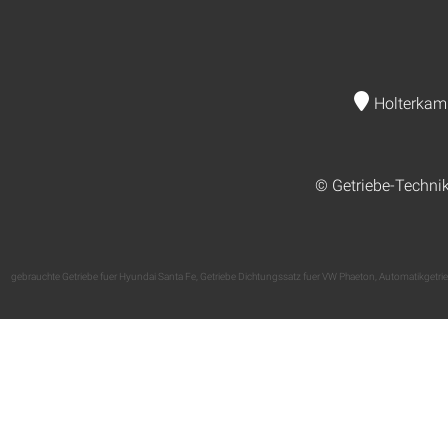
Holterkam
© Getriebe-Techni
gebrauchte Getriebe fuer Hyundai Santa Fe
,
Getriebe Dichtungssatz fuer VW Phaeton
,
Automatikgetri