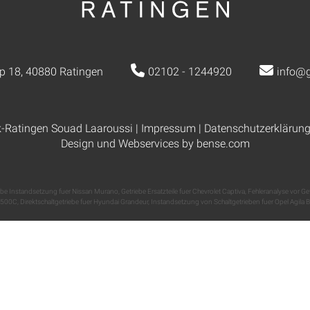
p 18, 40880 Ratingen
02102 - 1244920
info@g
k-Ratingen Souad Laaroussi |
Impressum
|
Datenschutzerklärun
Design und Webservices by
bense.com
ebe Instandsetzung fuer Nissan Murano
,
Getriebe Ersatzteile fuer Chevrolet Captiva
,
Fehleranalyse vor G
500C
,
Direktschaltgetriebe fuer Hyundai Grandeur
,
Instandsetzung von Schaltgetrieben fuer Opel Agila B