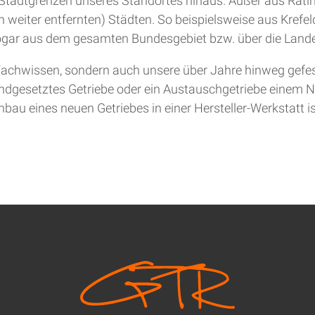
ie Stadtgrenzen unseres Standortes hinaus. Außer aus Rat
 weiter entfernten) Städten. So beispielsweise aus Krefel
gar aus dem gesamten Bundesgebiet bzw. über die Lande
achwissen, sondern auch unsere über Jahre hinweg gefesti
andgesetztes Getriebe oder ein Austauschgetriebe einem Ne
bau eines neuen Getriebes in einer Hersteller-Werkstatt is