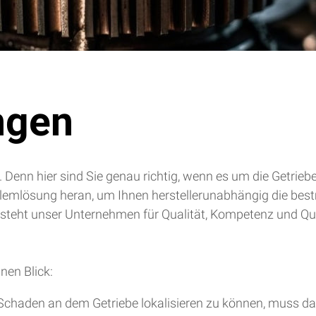
ngen
. Denn hier sind Sie genau richtig, wenn es um die Getrie
blemlösung heran, um Ihnen herstellerunabhängig die bes
 steht unser Unternehmen für Qualität, Kompetenz und Qua
nen Blick:
chaden an dem Getriebe lokalisieren zu können, muss da