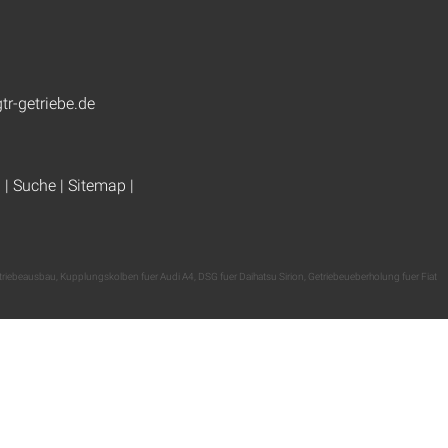
tr-getriebe.de
g
|
Suche
|
Sitemap
|
etriebeausbau
,
Kupplungskolben fuer Audi A4
,
DSG fuer Daihatsu Sirion
,
Getriebeueberholung fuer Fiat