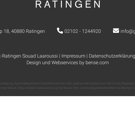
p 18, 40880 Ratingen
02102 - 1244920
info@g
k-Ratingen Souad Laaroussi |
Impressum
|
Datenschutzerklärun
Design und Webservices by
bense.com
ezerlegung
,
Automatikgetriebe Ersatzteile fuer Volvo S60
,
gebrauchte Getriebe fuer Fiat Croma
,
Reparatur
le fuer Nissan Tiida
,
Getriebe Instandsetzung fuer Nissan Pixo
,
Automatikgetriebelamellen fuer Bentley C