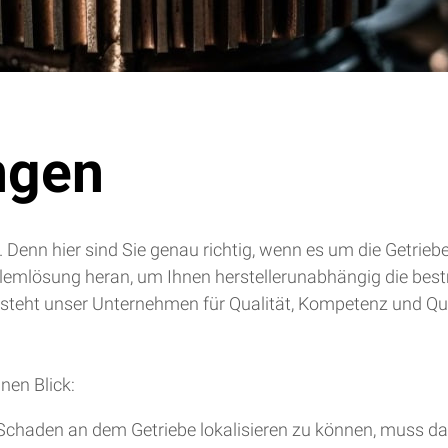
ngen
. Denn hier sind Sie genau richtig, wenn es um die Getrie
blemlösung heran, um Ihnen herstellerunabhängig die bes
 steht unser Unternehmen für Qualität, Kompetenz und Qua
nen Blick:
chaden an dem Getriebe lokalisieren zu können, muss da