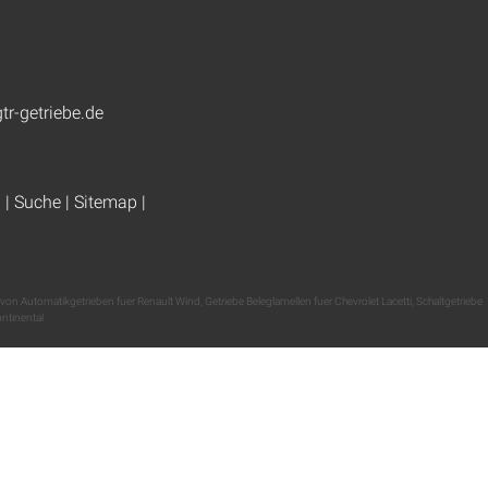
tr-getriebe.de
g
|
Suche
|
Sitemap
|
 von Automatikgetrieben fuer Renault Wind
,
Getriebe Beleglamellen fuer Chevrolet Lacetti
,
Schaltgetriebe
ontinental