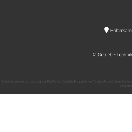
Holterkam
© Getriebe-Techni
Schaltgetriebe Instandsetzung fuer Fiat Fiorino
,
Getriebe Ersatzteile fuer Toyota Urban Cruiser
,
Getrieb
Ersatztei