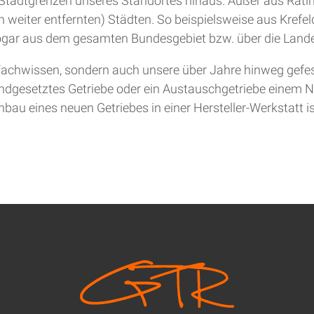
ie Stadtgrenzen unseres Standortes hinaus. Außer aus Rat
 weiter entfernten) Städten. So beispielsweise aus Krefel
gar aus dem gesamten Bundesgebiet bzw. über die Lande
achwissen, sondern auch unsere über Jahre hinweg gefesti
andgesetztes Getriebe oder ein Austauschgetriebe einem Ne
bau eines neuen Getriebes in einer Hersteller-Werkstatt is