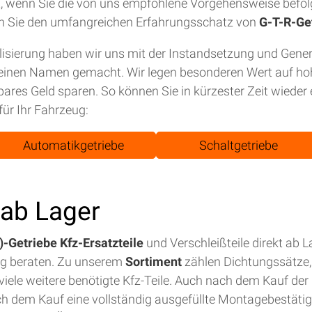
tet, wenn Sie die von uns empfohlene Vorgehensweise befol
n Sie den umfangreichen Erfahrungsschatz von
G-T-R-Ge
isierung haben wir uns mit der Instandsetzung und Gene
einen Namen gemacht. Wir legen besonderen Wert auf hohe
bares Geld sparen. So können Sie in kürzester Zeit wiede
für Ihr Fahrzeug:
Automatikgetriebe
Schaltgetriebe
t ab Lager
-Getriebe Kfz-Ersatzteile
und Verschleißteile direkt ab 
ig beraten. Zu unserem
Sortiment
zählen Dichtungssätze, 
iele weitere benötigte Kfz-Teile. Auch nach dem Kauf der E
ch dem Kauf eine vollständig ausgefüllte Montagebestäti