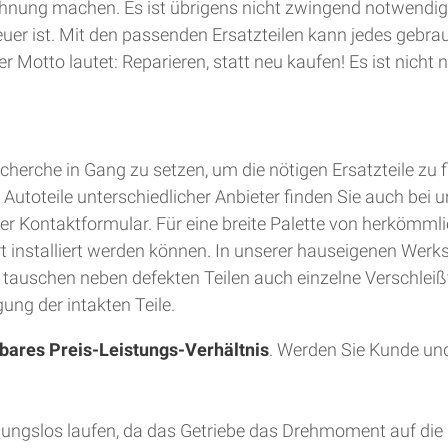
hnung machen. Es ist übrigens nicht zwingend notwendig
teuer ist. Mit den passenden Ersatzteilen kann jedes gebra
 Motto lautet: Reparieren, statt neu kaufen! Es ist nich
herche in Gang zu setzen, um die nötigen Ersatzteile zu 
utoteile unterschiedlicher Anbieter finden Sie auch bei u
er Kontaktformular. Für eine breite Palette von herkömmli
Ort installiert werden können. In unserer hauseigenen Wer
d tauschen neben defekten Teilen auch einzelne Verschleiß
ung der intakten Teile.
bares Preis-Leistungs-Verhältnis
. Werden Sie Kunde und
bungslos laufen, da das Getriebe das Drehmoment auf die 