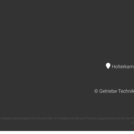
Holterkam
© Getriebe-Techni
Getriebe Zahnradtausch fuer Suzuki SX4
,
ZF Getriebe fuer Renault Fluence
,
Kupplungstrommeln fuer Ferr
Ku