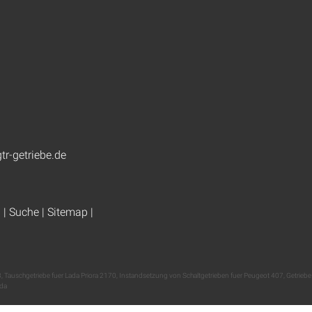
tr-getriebe.de
g
|
Suche
|
Sitemap
|
3
,
Tauschgetriebe fuer Lada Priora 2170
,
Instandsetzung von Schaltgetrieben fuer Peugeot 407
,
Getriebe
ida