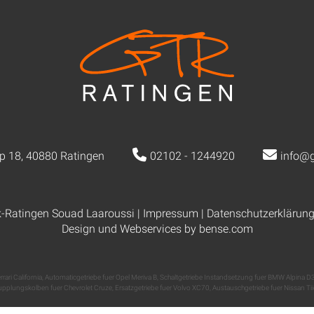
p 18, 40880 Ratingen
02102 - 1244920
info@g
k-Ratingen Souad Laaroussi |
Impressum
|
Datenschutzerklärun
Design und Webservices by
bense.com
ari California
,
Automaticgetriebe fuer Opel Meriva B
,
Schaltgetriebe Instandsetzung fuer BMW Alpina D
pplungskolben fuer Chevrolet Cruze
,
Ersatzgetriebe fuer Volvo XC70
,
Austauschgetriebe fuer Nissan Ti