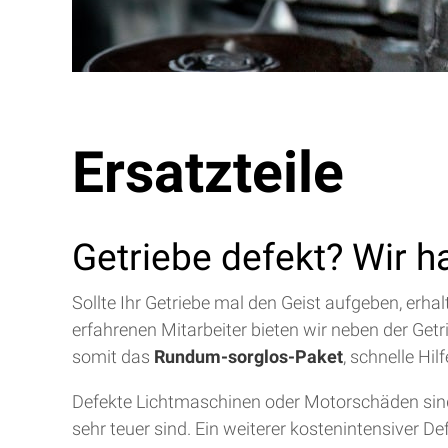
Ersatzteile
Getriebe defekt? Wir h
Sollte Ihr Getriebe mal den Geist aufgeben, erh
erfahrenen Mitarbeiter bieten wir neben der Get
somit das
Rundum-sorglos-Paket
, schnelle Hi
Defekte Lichtmaschinen oder Motorschäden sind 
sehr teuer sind. Ein weiterer kostenintensiver D