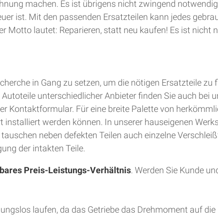
hnung machen. Es ist übrigens nicht zwingend notwendig
teuer ist. Mit den passenden Ersatzteilen kann jedes gebra
 Motto lautet: Reparieren, statt neu kaufen! Es ist nich
herche in Gang zu setzen, um die nötigen Ersatzteile zu 
utoteile unterschiedlicher Anbieter finden Sie auch bei u
er Kontaktformular. Für eine breite Palette von herkömmli
Ort installiert werden können. In unserer hauseigenen Wer
d tauschen neben defekten Teilen auch einzelne Verschleiß
ung der intakten Teile.
bares Preis-Leistungs-Verhältnis
. Werden Sie Kunde und
bungslos laufen, da das Getriebe das Drehmoment auf die 