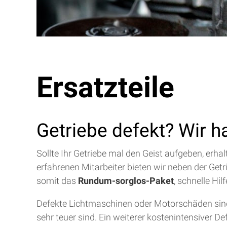
Ersatzteile
Getriebe defekt? Wir h
Sollte Ihr Getriebe mal den Geist aufgeben, erh
erfahrenen Mitarbeiter bieten wir neben der Get
somit das
Rundum-sorglos-Paket
, schnelle Hi
Defekte Lichtmaschinen oder Motorschäden sind 
sehr teuer sind. Ein weiterer kostenintensiver D