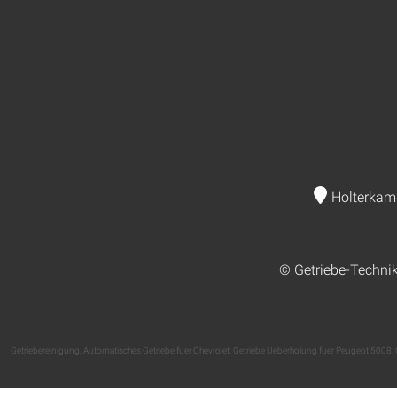
Holterkam
© Getriebe-Techni
Getriebereinigung
,
Automatisches Getriebe fuer Chevrolet
,
Getriebe Ueberholung fuer Peugeot 5008
,