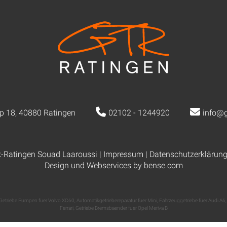
p 18, 40880 Ratingen
02102 - 1244920
info@g
k-Ratingen Souad Laaroussi |
Impressum
|
Datenschutzerklärun
Design und Webservices by
bense.com
Getriebe Pumpen fuer Volvo XC60
,
Automatikgetriebereparatur fuer Mini
,
Fahrzeuggetriebe fuer Audi A6
Ferrari
,
Getriebe Bremsbaender fuer Opel Meriva B