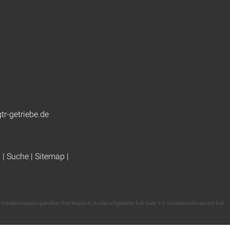
tr-getriebe.de
g
|
Suche
|
Sitemap
|
,
Getriebe Kupplungskolben fuer Mazda 6
,
Austauschgetriebe fuer Saab 9 3
,
Getriebewellentausch fuer