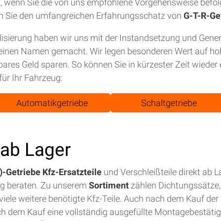
tet, wenn Sie die von uns empfohlene Vorgehensweise befol
n Sie den umfangreichen Erfahrungsschatz von
G-T-R-Ge
isierung haben wir uns mit der Instandsetzung und Gene
einen Namen gemacht. Wir legen besonderen Wert auf hohe
bares Geld sparen. So können Sie in kürzester Zeit wiede
für Ihr Fahrzeug:
Automatikgetriebe
Schaltgetriebe
t ab Lager
-Getriebe Kfz-Ersatzteile
und Verschleißteile direkt ab 
ig beraten. Zu unserem
Sortiment
zählen Dichtungssätze, 
iele weitere benötigte Kfz-Teile. Auch nach dem Kauf der E
ch dem Kauf eine vollständig ausgefüllte Montagebestäti