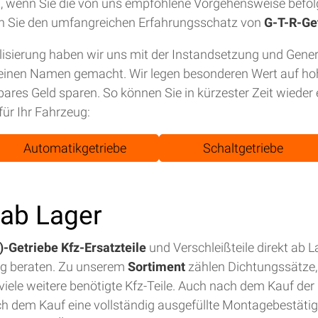
tet, wenn Sie die von uns empfohlene Vorgehensweise befol
n Sie den umfangreichen Erfahrungsschatz von
G-T-R-Ge
isierung haben wir uns mit der Instandsetzung und Gene
einen Namen gemacht. Wir legen besonderen Wert auf hohe
bares Geld sparen. So können Sie in kürzester Zeit wiede
für Ihr Fahrzeug:
Automatikgetriebe
Schaltgetriebe
t ab Lager
-Getriebe Kfz-Ersatzteile
und Verschleißteile direkt ab 
ig beraten. Zu unserem
Sortiment
zählen Dichtungssätze, 
iele weitere benötigte Kfz-Teile. Auch nach dem Kauf der E
ch dem Kauf eine vollständig ausgefüllte Montagebestäti