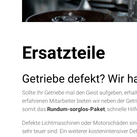
Ersatzteile
Getriebe defekt? Wir h
Sollte Ihr Getriebe mal den Geist aufgeben, erh
erfahrenen Mitarbeiter bieten wir neben der Get
somit das
Rundum-sorglos-Paket
, schnelle Hi
Defekte Lichtmaschinen oder Motorschäden sind 
sehr teuer sind. Ein weiterer kostenintensiver D