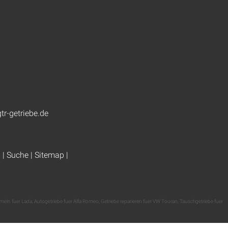
tr-getriebe.de
g
|
Suche
|
Sitemap
|
eln fuer Lada
,
Autogetriebe fuer Alfa Romeo
,
Getriebe reparieren fuer VW Touran
,
Tauschgetriebe fuer