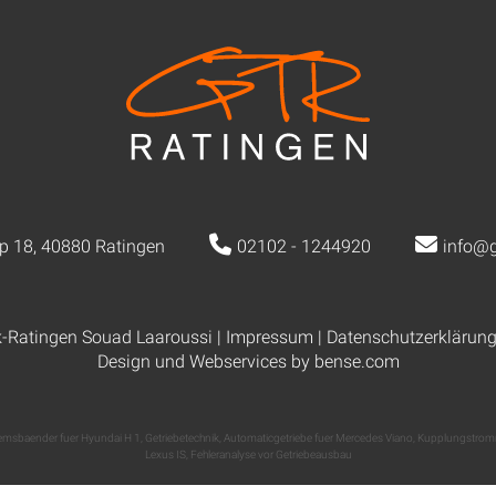
p 18, 40880 Ratingen
02102 - 1244920
info@g
k-Ratingen Souad Laaroussi |
Impressum
|
Datenschutzerklärun
Design und Webservices by
bense.com
remsbaender fuer Hyundai H 1
,
Getriebetechnik
,
Automaticgetriebe fuer Mercedes Viano
,
Kupplungstromm
Lexus IS
,
Fehleranalyse vor Getriebeausbau