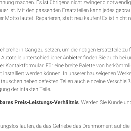
hnung machen. Es ist übrigens nicht zwingend notwendig
teuer ist. Mit den passenden Ersatzteilen kann jedes gebra
 Motto lautet: Reparieren, statt neu kaufen! Es ist nich
herche in Gang zu setzen, um die nötigen Ersatzteile zu 
utoteile unterschiedlicher Anbieter finden Sie auch bei u
er Kontaktformular. Für eine breite Palette von herkömmli
Ort installiert werden können. In unserer hauseigenen Wer
d tauschen neben defekten Teilen auch einzelne Verschleiß
ung der intakten Teile.
bares Preis-Leistungs-Verhältnis
. Werden Sie Kunde und
bungslos laufen, da das Getriebe das Drehmoment auf die 