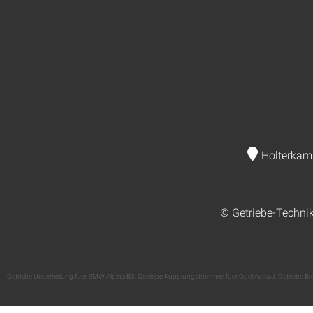
Holterkam
© Getriebe-Techni
Getriebe Ueberholung fuer BMW Alpina B3
,
Getriebe Kupplungstrommel fuer Opel Astra J
,
Getriebe B